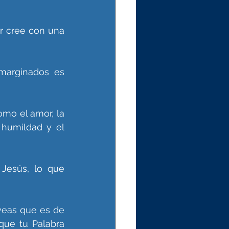
ir cree con una 
marginados es 
omo el amor, la 
 humildad y el 
Jesús, lo que 
eas que es de 
ue tu Palabra 