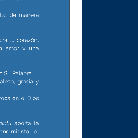
ulto de manera 
ra tu corazón, 
n amor y una 
n Su Palabra.
leza, gracia y 
oca en el Dios 
píritu
 aporta la 
endimiento, el 