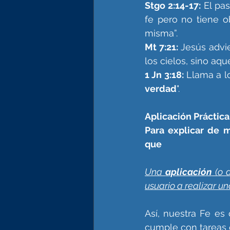
Stgo 2:14-17:
 El pa
fe pero no tiene o
misma”.
Mt 7:21:
 Jesús advie
los cielos, sino aq
1 Jn 3:18:
 Llama a l
verdad
".
Aplicación Práctica
Para explicar de 
que 
Una 
aplicación
 (o 
usuario a realizar un
Así, nuestra Fe es
cumple con tareas e