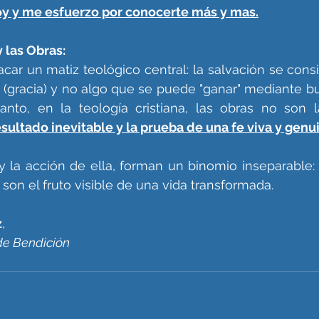
oy y me esfuerzo por conocerte más y mas.
y las Obras: 
car un matiz teológico central: la salvación se consi
 (gracia) y no algo que se puede "ganar" mediante b
tanto, en la teología cristiana, las obras no son 
esultado inevitable y la prueba de una fe viva y genu
 la acción de ella, forman un binomio inseparable: la
s son el fruto visible de una vida transformada.
z
,
de Bendición