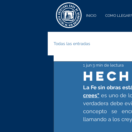
INICIO
COMO LLEGAR
Todas las entradas
1 jun
3 min de lectura
HECH
La Fe sin obras est
crees"
 es uno de l
verdadera debe evi
concepto se encu
llamando a los cre