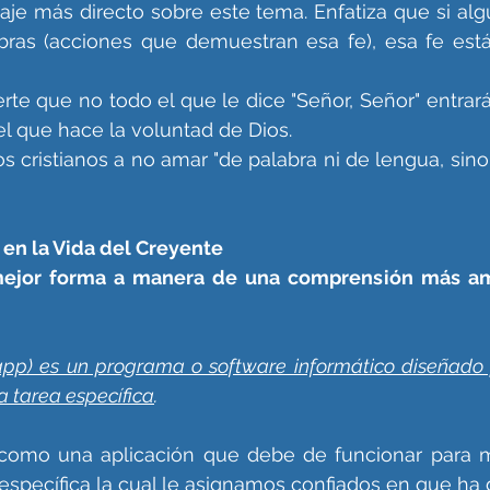
saje más directo sobre este tema. Enfatiza que si algu
bras (acciones que demuestran esa fe), esa fe está
rte que no todo el que le dice "Señor, Señor" entrará
uel que hace la voluntad de Dios.
os cristianos a no amar "de palabra ni de lengua, sino
 en la Vida del Creyente
mejor forma a manera de una comprensión más am
app) es un programa o software informático diseñado 
a tarea específica
.
 como una aplicación que debe de funcionar para m
specífica la cual le asignamos confiados en que ha d