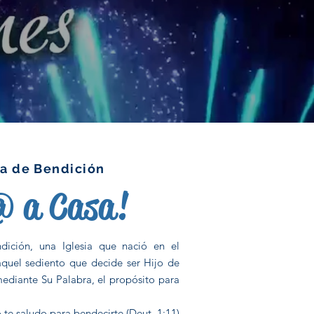
sa de Bendición
@ a Casa!
ición, una Iglesia que nació en el
quel sediento que decide ser Hijo de
mediante Su Palabra, el propósito para
 te saludo para bendecirte (Deut. 1:11)