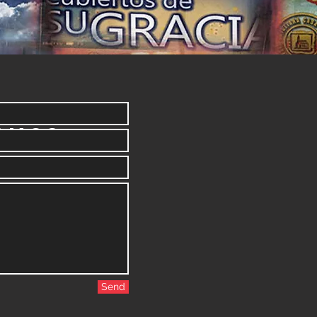
anos
Send