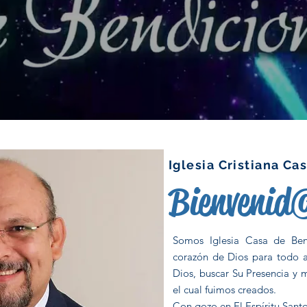
Iglesia Cristiana Ca
Bienvenid
Somos Iglesia Casa de Bend
corazón de Dios para todo a
Dios, buscar Su Presencia y 
el cual fuimos creados.
Con gozo en El Espíritu Santo