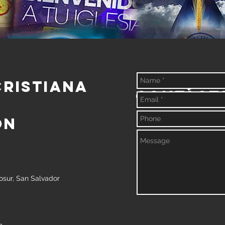
Cristiana
Contáct
ón
rosur, San Salvador